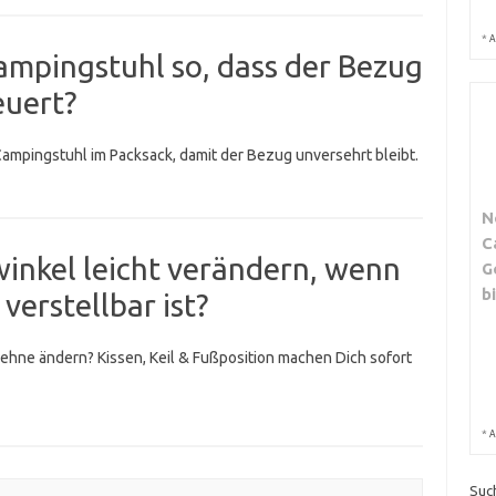
*
A
ampingstuhl so, dass der Bezug
euert?
ampingstuhl im Packsack, damit der Bezug unversehrt bleibt.
N
C
winkel leicht verändern, wenn
G
b
verstellbar ist?
Lehne ändern? Kissen, Keil & Fußposition machen Dich sofort
*
A
Suc