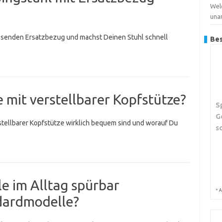
Wel
una
ssenden Ersatzbezug und machst Deinen Stuhl schnell
Bes
 mit verstellbarer Kopfstütze?
S
G
rstellbarer Kopfstütze wirklich bequem sind und worauf Du
s
le im Alltag spürbar
*
A
dardmodelle?