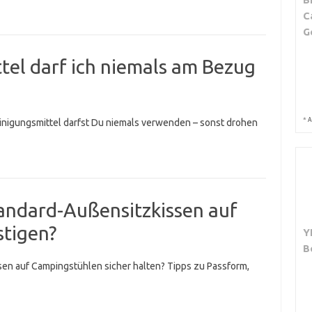
C
G
tel darf ich niemals am Bezug
*
A
inigungsmittel darfst Du niemals verwenden – sonst drohen
tandard-Außensitzkissen auf
tigen?
Y
B
sen auf Campingstühlen sicher halten? Tipps zu Passform,