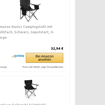
mazon Basics Campingstuhl mit
ühlfach, Schwarz, Gepolstert, X-
arge
32,94 €
Bei Amazon
ansehen
Preis inkl. MwSt., zzgl. Versandkosten
nzeige
igDean Faltstuhl SCHWARZ