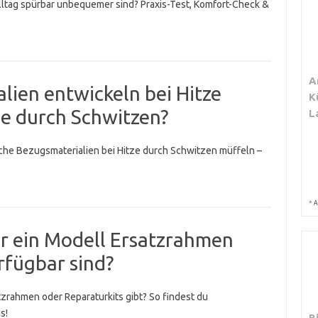
 Alltag spürbar unbequemer sind? Praxis-Test, Komfort-Check &
A
ien entwickeln bei Hitze
K
 durch Schwitzen?
L
lche Bezugsmaterialien bei Hitze durch Schwitzen müffeln –
*
A
ür ein Modell Ersatzrahmen
rfügbar sind?
tzrahmen oder Reparaturkits gibt? So findest du
s!
B