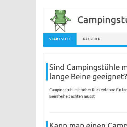
Zum
Inhalt
Campingstu
springen
STARTSEITE
RATGEBER
Sind Campingstühle m
lange Beine geeignet?
Campingstuhl mit hoher Rückenlehne für lan
Beinfreiheit achten musst!
Kann man einen Campi