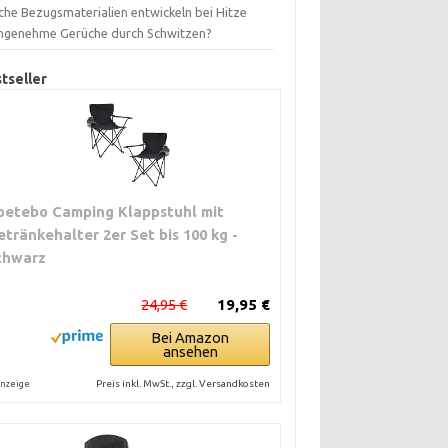
che Bezugsmaterialien entwickeln bei Hitze
ngenehme Gerüche durch Schwitzen?
tseller
petebo Camping Klappstuhl mit
etränkehalter 2er Set bis 100 kg -
chwarz
24,95 €
19,95 €
Bei Amazon
ansehen
Preis inkl. MwSt., zzgl. Versandkosten
nzeige