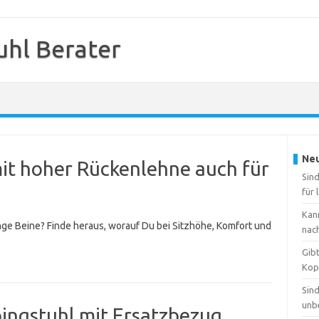
hl Berater
Neu
it hoher Rückenlehne auch für
Sin
für 
Kan
ge Beine? Finde heraus, worauf Du bei Sitzhöhe, Komfort und
nac
Gibt
Kop
Sind
unb
ngstuhl mit Ersatzbezug