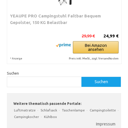
YEAUPE PRO Campingstuhl Faltbar Bequem
Gepolster, 150 KG Belastbar
29,99 €
24,99 €
Bei Amazon
ansehen
*
Preis inkl. MwSt., zzgl. Versandkosten
Anzeige
Suchen
Suchen
Weitere thematisch passende Portale:
Luftmatratze
·
Schlafsack
·
Taschenlampe
·
Campingtoilette
·
Campingkocher
·
Kühlbox
Impressum