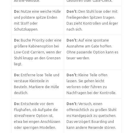
Airline-Website.
Gebühren oder Gate-Check.
Do:
Nutze eine weiche Hülle
Don’t:
Den Stuhl lose oder mit
und polstere spitze Enden
freiliegenden Spitzen tragen.
mit Stoff oder
Das zieht Kontrollen und Ärger
Schutzkappen.
nach sich.
Do:
Buche Priority oder eine
Don’t:
Auf eine spontane
größere Kabinenoption bei
Ausnahme am Gate hoffen.
Low-Cost-Carriern, wenn der
Ohne passende Option kann es
Stuhl knapp an den Grenzen
teuer werden.
liegt.
Do:
Entferne lose Teile und
Don’t:
Kleine Teile offen
verstaue Kleinteile in
lassen. Sie gehen leicht
Beuteln. Markiere die Hülle
verloren oder führen zu
deutlich.
Nachfragen bei der Kontrolle.
Do:
Entscheide vor dem
Don’t:
Versuch, einen
Flughafen, ob Aufgabe die
offensichtlich zu großen Stuhl
stressfreiere Option ist,
ins Handgepäck zu quetschen.
etwa bei engen Anschlüssen
Das verzögert Boarding und
oder sperrigen Modellen.
kann andere Reisende stören.