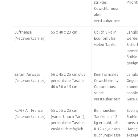
striktes
Priorit
Gewicht, muss
aber
verstaubar sein
Lufthansa
55 x 40 x 23 cm
Üblich 8 kg in
Längli
(Netzwerkcarrier)
Economy bei
werde
vielen Tarifen
Sicher
bewert
Stühle
geeig
British Airways
56 x 45 x 25 cm plus
Kein formales
Längli
(Netzwerkcarrier)
persönliche Tasche
Gewichtslimit,
Gegen
40 x 30 x 15 cm
Gepäck muss
könne
selbst
proble
verstaubar sein
Gate-
KLM / Air France
55 x 35 x 25 cm
Bei manchen
Sperri
(Netzwerkcarrier)
(variiert nach Tarif),
Tarifen bis 12
Stühle
persönliche Tasche
kg erlaubt, oft
meist 
zusätzlich möglich
8-12 kg je nach
Handg
Buchungsklasse
akzept