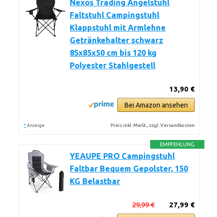
Nexos Trading Angelstuhl
Faltstuhl Campingstuhl
Klappstuhl mit Armlehne
Getränkehalter schwarz
85x85x50 cm bis 120 kg
Polyester Stahlgestell
13,90 €
Bei Amazon ansehen
*
Preis inkl. MwSt., zzgl. Versandkosten
Anzeige
EMPFEHLUNG
YEAUPE PRO Campingstuhl
Faltbar Bequem Gepolster, 150
KG Belastbar
29,99 €
27,99 €