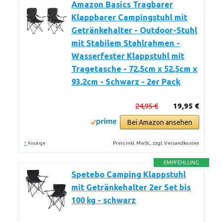
Amazon Basics Tragbarer
Klappbarer Campingstuhl mit
Getränkehalter - Outdoor-Stuhl
mit Stabilem Stahlrahmen -
Wasserfester Klappstuhl mit
Tragetasche - 72,5cm x 52,5cm x
93,2cm - Schwarz - 2er Pack
24,95 €
19,95 €
Bei Amazon ansehen
*
Preis inkl. MwSt., zzgl. Versandkosten
Anzeige
EMPFEHLUNG
Spetebo Camping Klappstuhl
mit Getränkehalter 2er Set bis
100 kg - schwarz