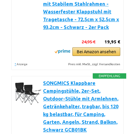
mit Stabilem Stahlrahmen -
Wasserfester Klappstuhl mit
Tragetasche - 72,5cm x 52,5cm x
93,2cm - Schwarz - 2er Pack
24,95 €
19,95 €
Bei Amazon ansehen
*
Preis inkl. MwSt., zzgl. Versandkosten
Anzeige
EMPFEHLUNG
SONGMICS Klappbare
Campingstühle, 2er-Set,
Outdoor-Stühle mit Armlehnen,
Getränkehalter, tragbar, bis 120
kg belastbar, für Camping,
Garten, Angeln, Strand, Balkon,
Schwarz GCB01BK