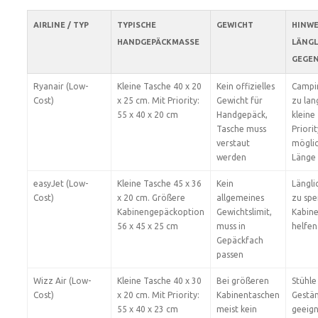
AIRLINE / TYP
TYPISCHE
GEWICHT
HINWE
HANDGEPÄCKMASSE
LÄNGL
GEGE
Ryanair (Low-
Kleine Tasche 40 x 20
Kein offizielles
Campin
Cost)
x 25 cm. Mit Priority:
Gewicht für
zu lan
55 x 40 x 20 cm
Handgepäck,
kleine
Tasche muss
Priori
verstaut
mögli
werden
Länge 
easyJet (Low-
Kleine Tasche 45 x 36
Kein
Längli
Cost)
x 20 cm. Größere
allgemeines
zu spe
Kabinengepäckoption
Gewichtslimit,
Kabin
56 x 45 x 25 cm
muss in
helfen
Gepäckfach
passen
Wizz Air (Low-
Kleine Tasche 40 x 30
Bei größeren
Stühle
Cost)
x 20 cm. Mit Priority:
Kabinentaschen
Gestän
55 x 40 x 23 cm
meist kein
geeig