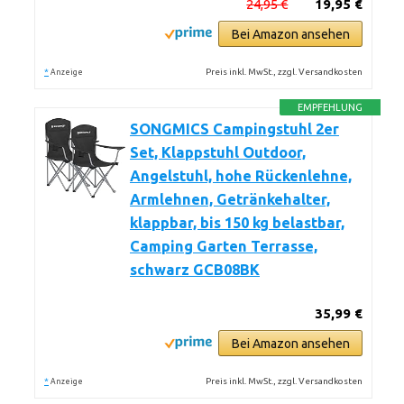
24,95 €
19,95 €
Bei Amazon ansehen
*
Preis inkl. MwSt., zzgl. Versandkosten
Anzeige
EMPFEHLUNG
SONGMICS Campingstuhl 2er
Set, Klappstuhl Outdoor,
Angelstuhl, hohe Rückenlehne,
Armlehnen, Getränkehalter,
klappbar, bis 150 kg belastbar,
Camping Garten Terrasse,
schwarz GCB08BK
35,99 €
Bei Amazon ansehen
*
Preis inkl. MwSt., zzgl. Versandkosten
Anzeige