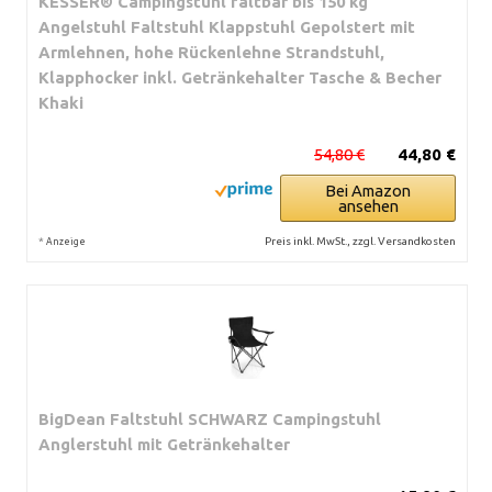
KESSER® Campingstuhl faltbar bis 150 kg
Angelstuhl Faltstuhl Klappstuhl Gepolstert mit
Armlehnen, hohe Rückenlehne Strandstuhl,
Klapphocker inkl. Getränkehalter Tasche & Becher
Khaki
54,80 €
44,80 €
Bei Amazon
ansehen
*
Preis inkl. MwSt., zzgl. Versandkosten
Anzeige
BigDean Faltstuhl SCHWARZ Campingstuhl
Anglerstuhl mit Getränkehalter