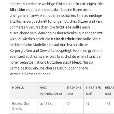
solltest du mehrere wichtige Faktoren berücksichtigen. Die
Sitzhöhe
ist entscheidend, damit deine Beine nicht
unangenehm anwinkeln oder einschlafen. Eine zu niedrige
Sitzfläche sorgt schnell für ungemütliches Sitzen und kann
Schmerzen verursachen. Die
Sitztiefe
sollte auch
ausreichend sein, damit dein Oberschenkel gut abgestützt
wird. Zusätzlich spielt die
Belastbarkeit
eine Rolle. Viele
herkömmliche Modelle sind auf durchschnittliche
Körpergrößen und Gewichte ausgelegt. Wenn du groß und
eventuell auch schwerer bist, brauchst du einen Stuhl, der
höher belastbar ist und trotzdem stabil bleibt. Nur so
vermeidest du ein unsicheres Gefühl oder höhere
Verschleißerscheinungen.
MODELL
MAX.
SITZHÖHE
SITZTIEFE
BELA
KÖRPERGRÖSSE
(CM)
(CM)
(KG)
Helinox Chair
bis 195 cm
43
42
145
One XL