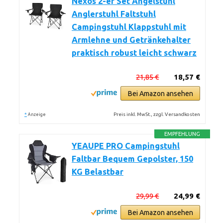
Nexos 2-er Set Angelstuhl
Anglerstuhl Faltstuhl
Campingstuhl Klappstuhl mit
Armlehne und Getränkehalter
praktisch robust leicht schwarz
21,85 €
18,57 €
Bei Amazon ansehen
*
Preis inkl. MwSt., zzgl. Versandkosten
Anzeige
EMPFEHLUNG
YEAUPE PRO Campingstuhl
Faltbar Bequem Gepolster, 150
KG Belastbar
29,99 €
24,99 €
Bei Amazon ansehen