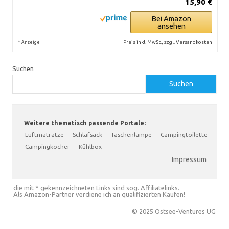
15,90 €
Bei Amazon
ansehen
*
Preis inkl. MwSt., zzgl. Versandkosten
Anzeige
Suchen
Suchen
Weitere thematisch passende Portale:
Luftmatratze
·
Schlafsack
·
Taschenlampe
·
Campingtoilette
·
Campingkocher
·
Kühlbox
Impressum
die mit * gekennzeichneten Links sind sog. Affiliatelinks.
Als Amazon-Partner verdiene ich an qualifizierten Käufen!
© 2025 Ostsee-Ventures UG