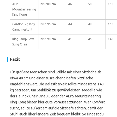
ALPS
bis 200 cm
46
50
150
Mountaineering
King Kong
CAMPZ Big Boy
bis 195 cm
44
48
160
Campingstuhl
KingCamp Low
bis 190 cm
41
45
140
Sling Chair
Fazit
Für größere Menschen sind Stühle mit einer Sitzhöhe ab
etwa 40 cm und einer ausreichend tiefen Sitzfläche
empfehlenswert. Die Belastbarkeit sollte mindestens 140
kg betragen, um Stabilität zu gewährleisten. Modelle wie
der Helinox Chair One XL oder der ALPS Mountaineering
King Kong bieten hier gute Voraussetzungen. Wer Komfort
sucht, sollte außerdem auf die Sitztiefe achten, damit der
Stuhl auch über längere Zeit bequem bleibt. So findest du