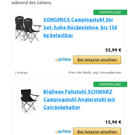
während des Gehens.
EMPFEHLUNG
SONGMICS Campingstuhl 2er
Set, hohe Rückenlehne, bis 150
kg belastbar
35,99 €
Bei Amazon ansehen
*
Preis inkl. MwSt., zzgl. Versandkosten
Anzeige
EMPFEHLUNG
BigDean Faltstuhl SCHWARZ
Campingstuhl Anglerstuhl mit
Getränkehalter
15,90 €
Bei Amazon ansehen