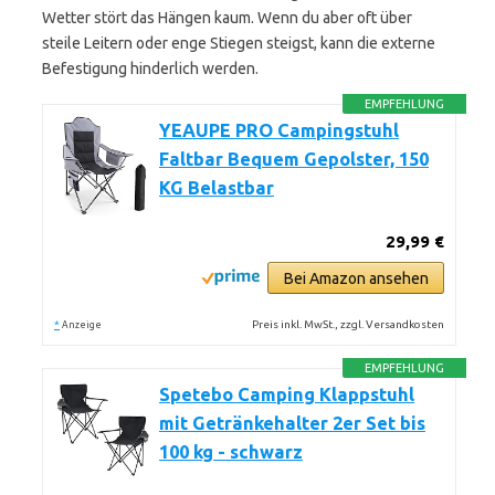
Wetter stört das Hängen kaum. Wenn du aber oft über
steile Leitern oder enge Stiegen steigst, kann die externe
Befestigung hinderlich werden.
EMPFEHLUNG
YEAUPE PRO Campingstuhl
Faltbar Bequem Gepolster, 150
KG Belastbar
29,99 €
Bei Amazon ansehen
*
Preis inkl. MwSt., zzgl. Versandkosten
Anzeige
EMPFEHLUNG
Spetebo Camping Klappstuhl
mit Getränkehalter 2er Set bis
100 kg - schwarz