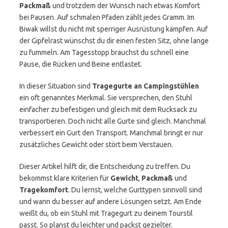
Packmaß
und trotzdem der Wunsch nach etwas Komfort
bei Pausen. Auf schmalen Pfaden zählt jedes Gramm. Im
Biwak willst du nicht mit sperriger Ausrüstung kämpfen. Auf
der Gipfelrast wünschst du dir einen festen Sitz, ohne lange
zu fummeln. Am Tagesstopp brauchst du schnell eine
Pause, die Rücken und Beine entlastet.
In dieser Situation sind
Tragegurte an Campingstühlen
ein oft genanntes Merkmal. Sie versprechen, den Stuhl
einfacher zu befestigen und gleich mit dem Rucksack zu
transportieren. Doch nicht alle Gurte sind gleich. Manchmal
verbessert ein Gurt den Transport. Manchmal bringt er nur
zusätzliches Gewicht oder stört beim Verstauen.
Dieser Artikel hilft dir, die Entscheidung zu treffen. Du
bekommst klare Kriterien für
Gewicht
,
Packmaß
und
Tragekomfort
. Du lernst, welche Gurttypen sinnvoll sind
und wann du besser auf andere Lösungen setzt. Am Ende
weißt du, ob ein Stuhl mit Tragegurt zu deinem Tourstil
passt. So planst du leichter und packst gezielter.