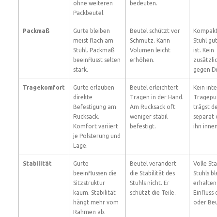
ohne weiteren
bedeuten.
Packbeutel.
Packmaß
Gurte bleiben
Beutel schützt vor
Kompakt
meist flach am
Schmutz. Kann
Stuhl gu
Stuhl. Packmaß
Volumen leicht
ist. Kein
beeinflusst selten
erhöhen.
zusätzli
stark.
gegen D
Tragekomfort
Gurte erlauben
Beutel erleichtert
Kein int
direkte
Tragen in der Hand.
Tragepu
Befestigung am
Am Rucksack oft
trägst d
Rucksack.
weniger stabil
separat 
Komfort variiert
befestigt.
ihn innen
je Polsterung und
Lage.
Stabilität
Gurte
Beutel verändert
Volle Sta
beeinflussen die
die Stabilität des
Stuhls bl
Sitzstruktur
Stuhls nicht. Er
erhalten
kaum. Stabilität
schützt die Teile.
Einfluss
hängt mehr vom
oder Beu
Rahmen ab.