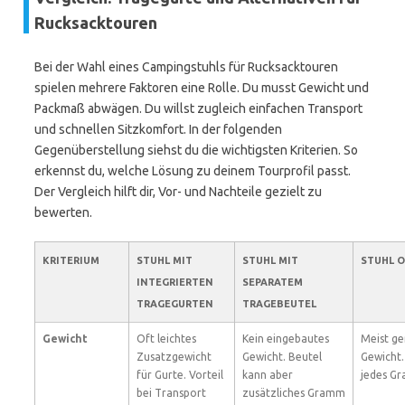
Rucksacktouren
Bei der Wahl eines Campingstuhls für Rucksacktouren
spielen mehrere Faktoren eine Rolle. Du musst Gewicht und
Packmaß abwägen. Du willst zugleich einfachen Transport
und schnellen Sitzkomfort. In der folgenden
Gegenüberstellung siehst du die wichtigsten Kriterien. So
erkennst du, welche Lösung zu deinem Tourprofil passt.
Der Vergleich hilft dir, Vor- und Nachteile gezielt zu
bewerten.
KRITERIUM
STUHL MIT
STUHL MIT
STUHL 
INTEGRIERTEN
SEPARATEM
TRAGEGURTEN
TRAGEBEUTEL
Gewicht
Oft leichtes
Kein eingebautes
Meist ge
Zusatzgewicht
Gewicht. Beutel
Gewicht.
für Gurte. Vorteil
kann aber
jedes Gr
bei Transport
zusätzliches Gramm