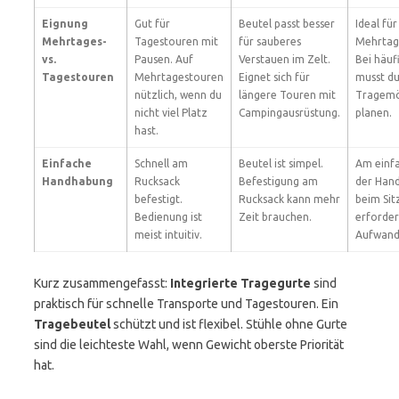
Eignung
Gut für
Beutel passt besser
Ideal für
Mehrtages-
Tagestouren mit
für sauberes
Mehrtag
vs.
Pausen. Auf
Verstauen im Zelt.
Bei häuf
Tagestouren
Mehrtagestouren
Eignet sich für
musst d
nützlich, wenn du
längere Touren mit
Tragemö
nicht viel Platz
Campingausrüstung.
planen.
hast.
Einfache
Schnell am
Beutel ist simpel.
Am einfa
Handhabung
Rucksack
Befestigung am
der Han
befestigt.
Rucksack kann mehr
beim Sit
Bedienung ist
Zeit brauchen.
erforde
meist intuitiv.
Aufwand
Kurz zusammengefasst:
Integrierte Tragegurte
sind
praktisch für schnelle Transporte und Tagestouren. Ein
Tragebeutel
schützt und ist flexibel. Stühle ohne Gurte
sind die leichteste Wahl, wenn Gewicht oberste Priorität
hat.