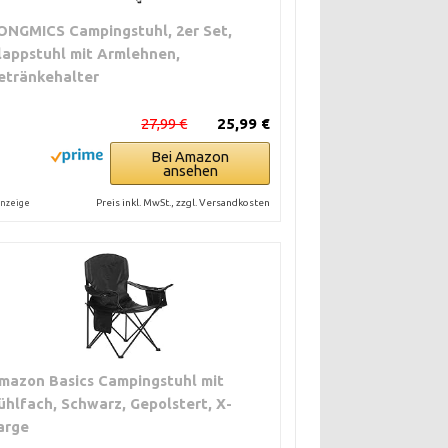
ONGMICS Campingstuhl, 2er Set,
lappstuhl mit Armlehnen,
etränkehalter
27,99 €
25,99 €
Bei Amazon
ansehen
Preis inkl. MwSt., zzgl. Versandkosten
nzeige
mazon Basics Campingstuhl mit
ühlfach, Schwarz, Gepolstert, X-
arge