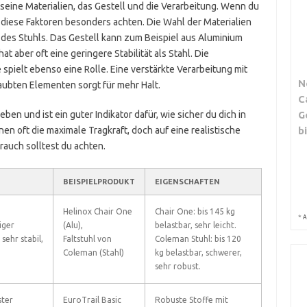
 seine Materialien, das Gestell und die Verarbeitung. Wenn du
f diese Faktoren besonders achten. Die Wahl der Materialien
 des Stuhls. Das Gestell kann zum Beispiel aus Aluminium
at aber oft eine geringere Stabilität als Stahl. Die
spielt ebenso eine Rolle. Eine verstärkte Verarbeitung mit
N
bten Elementen sorgt für mehr Halt.
C
en und ist ein guter Indikator dafür, wie sicher du dich in
G
en oft die maximale Tragkraft, doch auf eine realistische
b
rauch solltest du achten.
BEISPIELPRODUKT
EIGENSCHAFTEN
Helinox Chair One
Chair One: bis 145 kg
*
A
iger
(Alu),
belastbar, sehr leicht.
 sehr stabil,
Faltstuhl von
Coleman Stuhl: bis 120
Coleman (Stahl)
kg belastbar, schwerer,
sehr robust.
ster
EuroTrail Basic
Robuste Stoffe mit