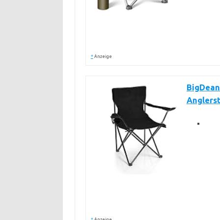
*
Anzeige
BigDean
Anglerst
*
Anzeige