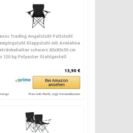
exos Trading Angelstuhl Faltstuhl
ampingstuhl Klappstuhl mit Armlehne
etränkehalter schwarz 85x85x50 cm
is 120 kg Polyester Stahlgestell
13,90 €
Bei Amazon
ansehen
Preis inkl. MwSt., zzgl. Versandkosten
nzeige