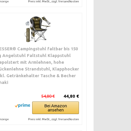
Preis inkl. MwSt., zzgl. Versandkosten
nzeige
ESSER® Campingstuhl faltbar bis 150
g Angelstuhl Faltstuhl Klappstuhl
epolstert mit Armlehnen, hohe
ückenlehne Strandstuhl, Klapphocker
nkl. Getränkehalter Tasche & Becher
haki
54,80 €
44,80 €
Bei Amazon
ansehen
Preis inkl. MwSt., zzgl. Versandkosten
nzeige