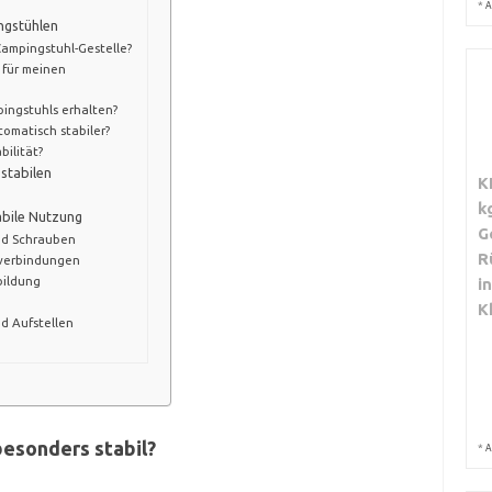
*
A
ingstühlen
Campingstuhl-Gestelle?
t für meinen
pingstuhls erhalten?
omatisch stabiler?
bilität?
 stabilen
K
k
abile Nutzung
G
nd Schrauben
R
bverbindungen
bildung
i
K
d Aufstellen
esonders stabil?
*
A