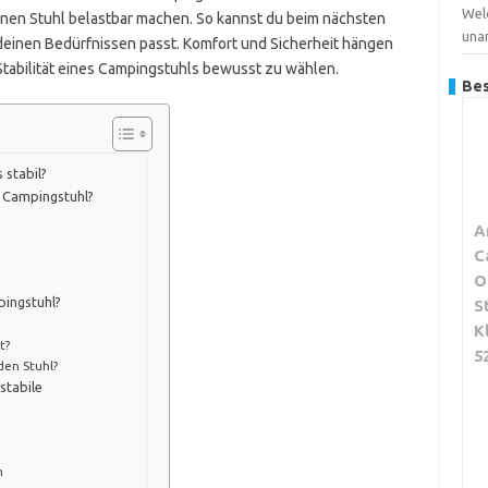
Wel
 einen Stuhl belastbar machen. So kannst du beim nächsten
una
deinen Bedürfnissen passt. Komfort und Sicherheit hängen
Stabilität eines Campingstuhls bewusst zu wählen.
Bes
stabil?
r Campingstuhl?
A
C
O
pingstuhl?
S
K
t?
5
den Stuhl?
stabile
n
n