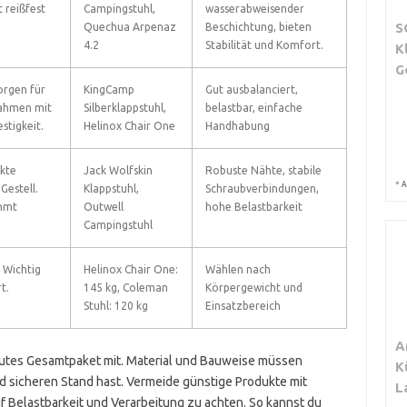
 reißfest
Campingstuhl,
wasserabweisender
S
Quechua Arpenaz
Beschichtung, bieten
4.2
Stabilität und Komfort.
K
G
orgen für
KingCamp
Gut ausbalanciert,
Rahmen mit
Silberklappstuhl,
belastbar, einfache
stigkeit.
Helinox Chair One
Handhabung
kte
Jack Wolfskin
Robuste Nähte, stabile
*
A
Gestell.
Klappstuhl,
Schraubverbindungen,
immt
Outwell
hohe Belastbarkeit
Campingstuhl
 Wichtig
Helinox Chair One:
Wählen nach
t.
145 kg, Coleman
Körpergewicht und
Stuhl: 120 kg
Einsatzbereich
A
 gutes Gesamtpaket mit. Material und Bauweise müssen
K
 sicheren Stand hast. Vermeide günstige Produkte mit
L
f Belastbarkeit und Verarbeitung zu achten. So kannst du