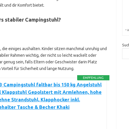
lt und dir Komfort bietet.
rs stabiler Campingstuhl?
*
A
Suc
, die einiges aushalten. Kinder sitzen manchmal unruhig und
tabiler Rahmen wichtig, der nicht so leicht wackelt oder
r genug sein, falls Eltern oder Geschwister darin Platz
 Vorteil für Sicherheit und lange Nutzung.
EMPFEHLUNG
Campingstuhl faltbar bis 150 kg Angelstuhl
l Klappstuhl Gepolstert mit Armlehnen, hohe
hne Strandstuhl, Klapphocker inkl.
ehalter Tasche & Becher Khaki