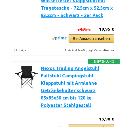
Wasserfester Klappstuhl mit
Tragetasche - 72,5cm x 52,5cm x
93,2cm - Schwarz - 2er Pack
24,95 €
19,95 €
Bei Amazon ansehen
*
Preis inkl. MwSt., zzgl. Versandkosten
Anzeige
EMPFEHLUNG
Nexos Trading Angelstuhl
Faltstuhl Campingstuhl
Klappstuhl mit Armlehne
Getränkehalter schwarz
85x85x50 cm bis 120 kg
Polyester Stahlgestell
13,90 €