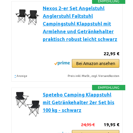
EMPFEHLUNG
Nexos 2-er Set Angelstuhl
Anglerstuhl Faltstuhl
Campingstuhl Klappstuhl mit
Armlehne und Getränkehalter
praktisch robust leicht schwarz
22,95 €
Bei Amazon ansehen
*
Preis inkl. MwSt., zzgl. Versandkosten
Anzeige
EMPFEHLUNG
Spetebo Camping Klappstuhl
mit Getränkehalter 2er Set bis
100 kg - schwarz
24,95 €
19,95 €