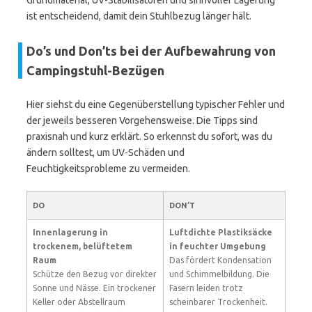
Grundmaterial, UV-Stabilisatoren und sinnvoller Lagerung
ist entscheidend, damit dein Stuhlbezug länger hält.
Do’s und Don’ts bei der Aufbewahrung von
Campingstuhl-Bezügen
Hier siehst du eine Gegenüberstellung typischer Fehler und
der jeweils besseren Vorgehensweise. Die Tipps sind
praxisnah und kurz erklärt. So erkennst du sofort, was du
ändern solltest, um UV-Schäden und
Feuchtigkeitsprobleme zu vermeiden.
DO
DON’T
Innenlagerung in
Luftdichte Plastiksäcke
trockenem, belüftetem
in feuchter Umgebung
Raum
Das fördert Kondensation
Schütze den Bezug vor direkter
und Schimmelbildung. Die
Sonne und Nässe. Ein trockener
Fasern leiden trotz
Keller oder Abstellraum
scheinbarer Trockenheit.