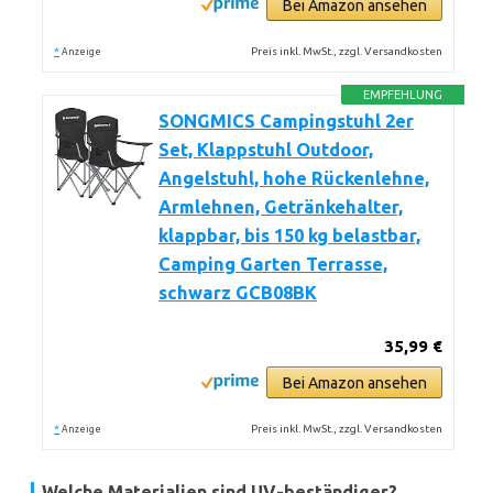
Bei Amazon ansehen
*
Preis inkl. MwSt., zzgl. Versandkosten
Anzeige
EMPFEHLUNG
SONGMICS Campingstuhl 2er
Set, Klappstuhl Outdoor,
Angelstuhl, hohe Rückenlehne,
Armlehnen, Getränkehalter,
klappbar, bis 150 kg belastbar,
Camping Garten Terrasse,
schwarz GCB08BK
35,99 €
Bei Amazon ansehen
*
Preis inkl. MwSt., zzgl. Versandkosten
Anzeige
Welche Materialien sind UV-beständiger?