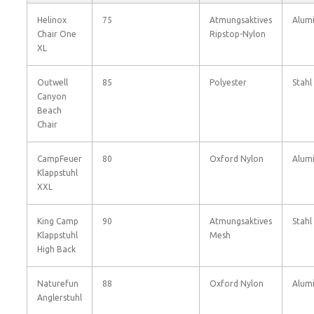
Helinox
75
Atmungsaktives
Alum
Chair One
Ripstop-Nylon
XL
Outwell
85
Polyester
Stahl
Canyon
Beach
Chair
CampFeuer
80
Oxford Nylon
Alum
Klappstuhl
XXL
King Camp
90
Atmungsaktives
Stahl
Klappstuhl
Mesh
High Back
Naturefun
88
Oxford Nylon
Alum
Anglerstuhl