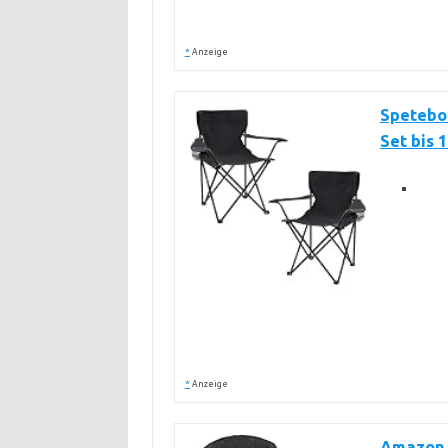
*
Anzeige
Spetebo 
Set bis 
*
Anzeige
Amazon 