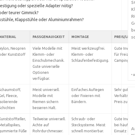
S
festigung oder spezielle Adapter nötig?
K
n oder teurer Gimmick?
R
ckstühle, Klappstühle oder Aluminiumrahmen?
G
b
s
MATERIAL
PASSGENAUIGKEIT
MONTAGE
PREIS/LEIS
Nylon, Neopren
Viele Modelle mit
Meist werkzeugfrei.
Gute Investi
oder Kunststoff
Klemm- oder
Klemm- oder
für Freizeit
Einschubmechanik.
Schlaufenbefestigung.
Campingnut
Gute universelle
Optionen
*
A
verfügbar.
Schaumstoff,
Meist universell.
Einfaches Auflegen
Sehr gutes
Gel, Fleece,
Modelle mit
oder Fixieren mit
Verhältnis v
isolierende
Riemen sichern
Bändern.
Preis zu Nut
Schichten
besseren Halt.
Kunststoffteller,
Teilweise universell.
Schraub- oder
Gute Investi
Metallspikes,
Achte auf
Stecksysteme. Meist
bei häufige
A
gummierte Füße
Rohrdurchmesser.
schnell montierbar.
Einsatz im