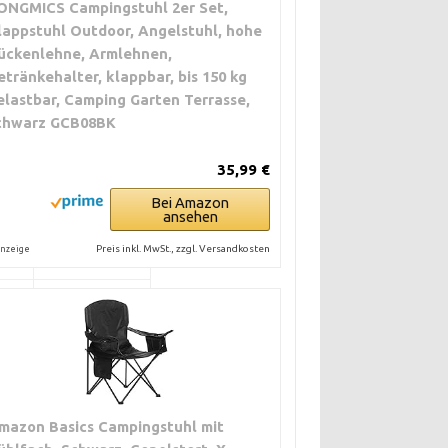
ONGMICS Campingstuhl 2er Set,
lappstuhl Outdoor, Angelstuhl, hohe
ückenlehne, Armlehnen,
etränkehalter, klappbar, bis 150 kg
elastbar, Camping Garten Terrasse,
chwarz GCB08BK
TUNG
KOMPATIBILITÄT
tion
Breit einsetzbar.
35,99 €
- und
Achte auf
zer.
Rohrdurchmesser
Bei Amazon
ansehen
oder
Einschubmaße.
Preis inkl. MwSt., zzgl. Versandkosten
nzeige
Für Klappstühle
on
und leichte
zen.
Campingstühle
empfehlenswert.
tion
Ideal für schwere
m
Stühle und
mazon Basics Campingstuhl mit
unebenes