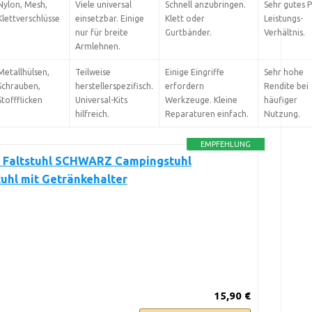
Nylon, Mesh,
Viele universal
Schnell anzubringen.
Sehr gutes P
Klettverschlüsse
einsetzbar. Einige
Klett oder
Leistungs-
nur für breite
Gurtbänder.
Verhältnis.
Armlehnen.
Metallhülsen,
Teilweise
Einige Eingriffe
Sehr hohe
Schrauben,
herstellerspezifisch.
erfordern
Rendite bei
Stoffflicken
Universal-Kits
Werkzeuge. Kleine
häufiger
hilfreich.
Reparaturen einfach.
Nutzung.
EMPFEHLUNG
 Faltstuhl SCHWARZ Campingstuhl
uhl mit Getränkehalter
15,90 €