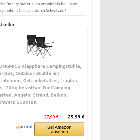
che Bezugsmaterialien entwickeln bei Hitze
ngenehme Gerüche durch Schwitzen?
tseller
ONGMICS Klappbare Campingstühle,
er-Set, Outdoor-Stühle mit
rmlehnen, Getränkehalter, tragbar,
is 120 kg belastbar, für Camping,
arten, Angeln, Strand, Balkon,
chwarz GCB01BK
27,99 €
25,99 €
Bei Amazon
ansehen