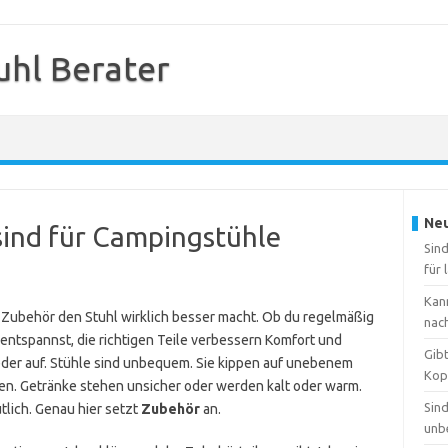
hl Berater
Neu
sind für Campingstühle
Sin
für 
Kan
 Zubehör den Stuhl wirklich besser macht. Ob du regelmäßig
nac
 entspannst, die richtigen Teile verbessern Komfort und
Gibt
eder auf. Stühle sind unbequem. Sie kippen auf unebenem
Kop
ren. Getränke stehen unsicher oder werden kalt oder warm.
Sind
lich. Genau hier setzt
Zubehör
an.
unb