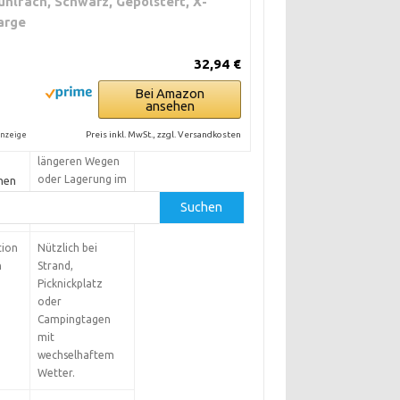
ühlfach, Schwarz, Gepolstert, X-
Gelände.
arge
en,
Besser für
32,94 €
Campingstühle
Bei Amazon
l
mit stabilem
ansehen
Rahmen.
Preis inkl. MwSt., zzgl. Versandkosten
nzeige
reis-
Unverzichtbar bei
längeren Wegen
oder Lagerung im
hen
Auto.
Suchen
tion
Nützlich bei
n
Strand,
Picknickplatz
oder
Campingtagen
mit
wechselhaftem
Wetter.