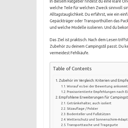
In diesem Ratgeber findest du eine klare Orie
welche Teile für welchen Zweck sinnvoll sin
Alltagstauglichkeit. Du erfährst, wie ein ein
Gepäckträger oder Transporthüllen das Pack
und welche Modelle isolieren. Und du beko
Das Ziel ist praktisch. Nach dem Lesen triffs
Zubehör zu deinem Campingstil passt. Du ken
vermeidest Fehlkäufe.
Table of Contents
Zubehör im Vergleich: Kriterien und Empf
Worauf es bei der Bewertung ankommt
Praxisorientierte Empfehlungen nach E
Empfohlene Erweiterungen für Campingst
Getränkehalter, auch isoliert
Sitzauflage / Polster
Bodenteller und Fußstützen
Wetterschutz und Sonnenschirm-Adapt
Transporttasche und Tragegurte