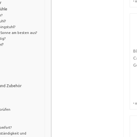
*
A
r
ühle
r?
uhl?
ingstuhl?
 Sonne am besten aus?
tig?
r?
B
C
G
 und Zubehör
*
A
 prüfen
omfort?
eständigkeit und