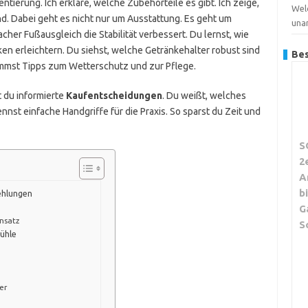
ntierung. Ich erkläre, welche Zubehörteile es gibt. Ich zeige,
Wel
d. Dabei geht es nicht nur um Ausstattung. Es geht um
una
facher Fußausgleich die Stabilität verbessert. Du lernst, wie
en erleichtern. Du siehst, welche Getränkehalter robust sind
Bes
mmst Tipps zum Wetterschutz und zur Pflege.
t du informierte
Kaufentscheidungen
. Du weißt, welches
nst einfache Handgriffe für die Praxis. So sparst du Zeit und
S
2
A
b
ehlungen
G
insatz
S
ühle
er