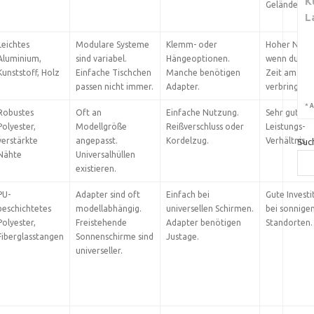
K
Gelände.
L
Leichtes
Modulare Systeme
Klemm- oder
Hoher Nutz
Aluminium,
sind variabel.
Hängeoptionen.
wenn du viel
Kunststoff, Holz
Einfache Tischchen
Manche benötigen
Zeit am Stuh
passen nicht immer.
Adapter.
verbringst.
*
A
Robustes
Oft an
Einfache Nutzung.
Sehr gutes P
Polyester,
Modellgröße
Reißverschluss oder
Leistungs-
verstärkte
angepasst.
Kordelzug.
Verhältnis.
Suc
Nähte
Universalhüllen
existieren.
PU-
Adapter sind oft
Einfach bei
Gute Investi
beschichtetes
modellabhängig.
universellen Schirmen.
bei sonnige
Polyester,
Freistehende
Adapter benötigen
Standorten.
Fiberglasstangen
Sonnenschirme sind
Justage.
universeller.