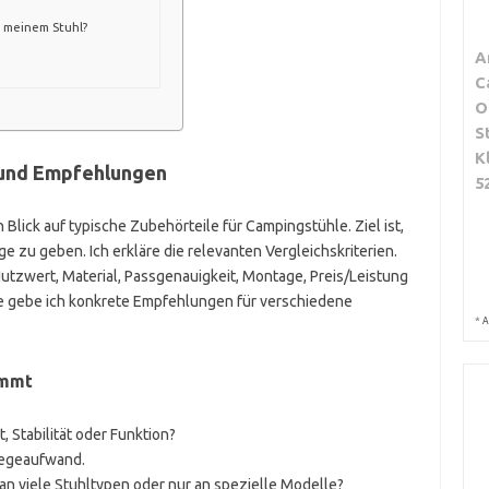
u meinem Stuhl?
A
C
O
S
K
n und Empfehlungen
5
 Blick auf typische Zubehörteile für Campingstühle. Ziel ist,
e zu geben. Ich erkläre die relevanten Vergleichskriterien.
Nutzwert, Material, Passgenauigkeit, Montage, Preis/Leistung
de gebe ich konkrete Empfehlungen für verschiedene
*
A
ommt
, Stabilität oder Funktion?
flegeaufwand.
an viele Stuhltypen oder nur an spezielle Modelle?