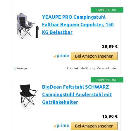
EMPFEHLUNG
YEAUPE PRO Campingstuhl
Faltbar Bequem Gepolster, 150
KG Belastbar
29,99 €
Bei Amazon ansehen
*
Preis inkl. MwSt., zzgl. Versandkosten
Anzeige
EMPFEHLUNG
BigDean Faltstuhl SCHWARZ
Campingstuhl Anglerstuhl mit
Getränkehalter
15,90 €
Bei Amazon ansehen