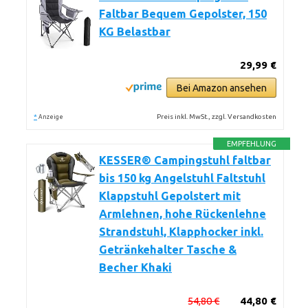
Faltbar Bequem Gepolster, 150
KG Belastbar
29,99 €
Bei Amazon ansehen
*
Preis inkl. MwSt., zzgl. Versandkosten
Anzeige
EMPFEHLUNG
KESSER® Campingstuhl faltbar
bis 150 kg Angelstuhl Faltstuhl
Klappstuhl Gepolstert mit
Armlehnen, hohe Rückenlehne
Strandstuhl, Klapphocker inkl.
Getränkehalter Tasche &
Becher Khaki
54,80 €
44,80 €