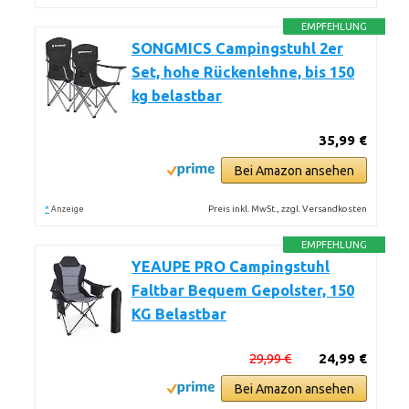
EMPFEHLUNG
SONGMICS Campingstuhl 2er
Set, hohe Rückenlehne, bis 150
kg belastbar
35,99 €
Bei Amazon ansehen
*
Preis inkl. MwSt., zzgl. Versandkosten
Anzeige
EMPFEHLUNG
YEAUPE PRO Campingstuhl
Faltbar Bequem Gepolster, 150
KG Belastbar
29,99 €
24,99 €
Bei Amazon ansehen