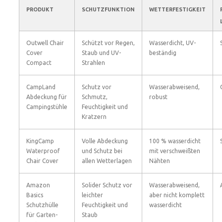
PRODUKT
SCHUTZFUNKTION
WETTERFESTIGKEIT
Outwell Chair
Schützt vor Regen,
Wasserdicht, UV-
Cover
Staub und UV-
beständig
Compact
Strahlen
CampLand
Schutz vor
Wasserabweisend,
Abdeckung für
Schmutz,
robust
Campingstühle
Feuchtigkeit und
Kratzern
KingCamp
Volle Abdeckung
100 % wasserdicht
Waterproof
und Schutz bei
mit verschweißten
Chair Cover
allen Wetterlagen
Nähten
Amazon
Solider Schutz vor
Wasserabweisend,
Basics
leichter
aber nicht komplett
Schutzhülle
Feuchtigkeit und
wasserdicht
für Garten-
Staub