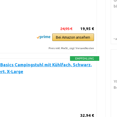
G
b
24,95 €
19,95 €
Bei Amazon ansehen
*
A
Preis inkl. MwSt., zzgl. Versandkosten
EMPFEHLUNG
Basics Campingstuhl mit Kühlfach, Schwarz,
rt, X-Large
Y
B
32,94 €