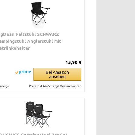
igDean Faltstuhl SCHWARZ
ampingstuhl Anglerstuhl mit
etränkehalter
15,90 €
Bei Amazon
ansehen
Preis inkl. MwSt., zzgl. Versandkosten
nzeige
ONGMICS Campingstuhl 2er Set,