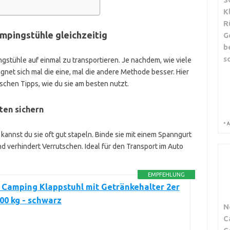
K
R
mpingstühle gleichzeitig
G
b
s
stühle auf einmal zu transportieren. Je nachdem, wie viele
ignet sich mal die eine, mal die andere Methode besser. Hier
ischen Tipps, wie du sie am besten nutzt.
ten sichern
*
A
kannst du sie oft gut stapeln. Binde sie mit einem Spanngurt
 verhindert Verrutschen. Ideal für den Transport im Auto
EMPFEHLUNG
Camping Klappstuhl mit Getränkehalter 2er
100 kg - schwarz
N
C