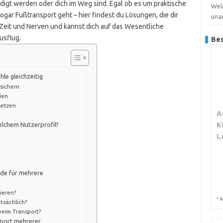
digt werden oder dich im Weg sind. Egal ob es um praktische
Wel
ogar Fußtransport geht – hier findest du Lösungen, die dir
una
r Zeit und Nerven und kannst dich auf das Wesentliche
usflug.
Bes
le gleichzeitig
sichern
den
setzen
A
K
lchem Nutzerprofil?
L
ode für mehrere
ieren?
*
A
tsächlich?
beim Transport?
sport mehrerer