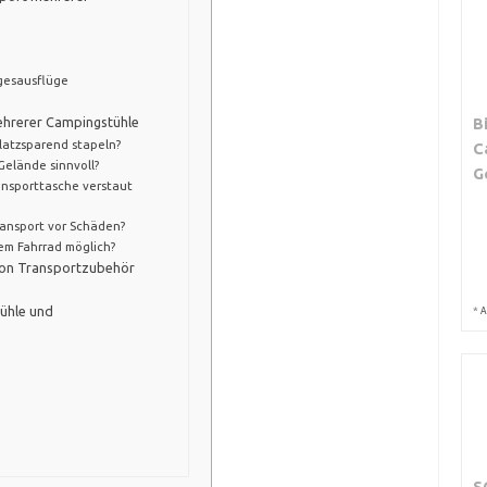
gesausflüge
ehrerer Campingstühle
B
latzsparend stapeln?
C
Gelände sinnvoll?
G
ansporttasche verstaut
ansport vor Schäden?
dem Fahrrad möglich?
 von Transportzubehör
ühle und
*
A
n
S