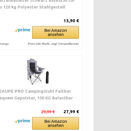
etränkehalter schwarz 85x85x50 cm
is 120 kg Polyester Stahlgestell
13,90 €
Bei Amazon
ansehen
Preis inkl. MwSt., zzgl. Versandkosten
nzeige
EAUPE PRO Campingstuhl Faltbar
equem Gepolster, 150 KG Belastbar
29,99 €
27,99 €
Bei Amazon
ansehen