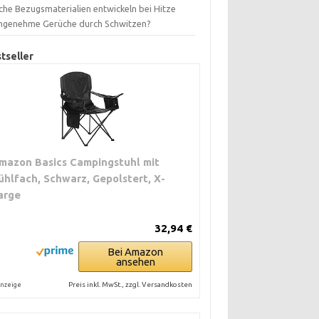
che Bezugsmaterialien entwickeln bei Hitze
ngenehme Gerüche durch Schwitzen?
tseller
mazon Basics Campingstuhl mit
ühlfach, Schwarz, Gepolstert, X-
arge
32,94 €
Bei Amazon
ansehen
Preis inkl. MwSt., zzgl. Versandkosten
nzeige